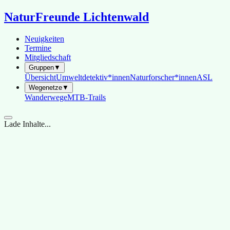
NaturFreunde Lichtenwald
Neuigkeiten
Termine
Mitgliedschaft
Gruppen
▼
Übersicht
Umweltdetektiv*innen
Naturforscher*innen
ASL
Wegenetze
▼
Wanderwege
MTB-Trails
Lade Inhalte...